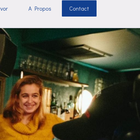
rvor
A Propos
Contact